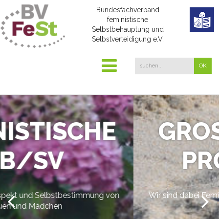
Bundesfachverband
feministische
Selbstbehauptung und
Selbstverteidigung e.V.
CHE
GROSSARTIG
ROJEKTE
immung von
Wir sind dabei Feministische SB/SV voran